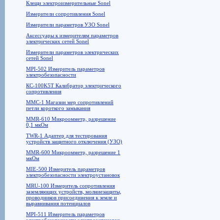
Клещи электроизмерительные Sonel
Измерители сопротивления Sonel
Измерители параметров УЗО Sonel
Аксессуары к измерителям параметров
электрических сетей Sonel
Измерители параметров электрических
сетей Sonel
MPI-502 Измеритель параметров
электробезопасности
КС-100K5T Калибратор электрического
сопротивления
MMC-1 Магазин мер сопротивлений
петли короткого замыкания
MMR-610 Микроомметр, разрешение
0,1 мкОм
TWR-1 Адаптер для тестирования
устройств защитного отключения (УЗО)
MMR-600 Микроомметр, разрешение 1
мкОм
MIE-500 Измеритель параметров
электробезопасности электроустановок
MRU-100 Измеритель сопротивления
заземляющих устройств, молниезащиты,
проводников присоединения к земле и
выравнивания потенциалов
MPI-511 Измеритель параметров