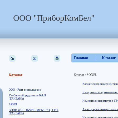
ООО "ПриборКомБел"
Главная
|
Каталог
Каталог
Каталог
SONEL
/
Клещи электроизмерительны
ООО «Рент технолоджис»
Измерители сопротивления 
Учебное оборудование K&H
(ТАЙВАНЬ)
Измерители параметров УЗ
АКИП
Аксессуары к измерителям 
GOOD WILL INSTRUMENT CO., LTD.
(ТАЙВАНЬ)
Измерители параметров эле