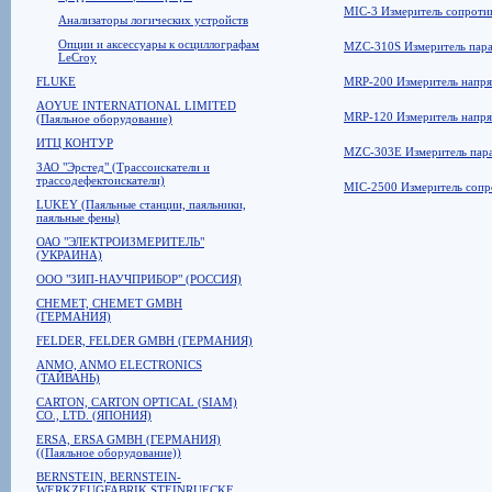
MIC-3 Измеритель сопротив
Анализаторы логических устройств
Опции и аксессуары к осциллографам
MZC-310S Измеритель пара
LeCroy
FLUKE
MRP-200 Измеритель напря
AOYUE INTERNATIONAL LIMITED
MRP-120 Измеритель напря
(Паяльное оборудование)
ИТЦ КОНТУР
MZC-303E Измеритель пара
ЗАО "Эрстед" (Трассоискатели и
трассодефектоискатели)
MIC-2500 Измеритель сопро
LUKEY (Паяльные станции, паяльники,
паяльные фены)
ОАО "ЭЛЕКТРОИЗМЕРИТЕЛЬ"
(УКРАИНА)
ООО "ЗИП-НАУЧПРИБОР" (РОССИЯ)
CHEMET, CHEMET GMBH
(ГЕРМАНИЯ)
FELDER, FELDER GMBH (ГЕРМАНИЯ)
ANMO, ANMO ELECTRONICS
(ТАЙВАНЬ)
CARTON, CARTON OPTICAL (SIAM)
CO., LTD. (ЯПОНИЯ)
ERSA, ERSA GMBH (ГЕРМАНИЯ)
((Паяльное оборудование))
BERNSTEIN, BERNSTEIN-
WERKZEUGFABRIK STEINRUECKE