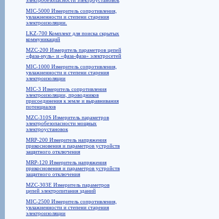
электробезопасности электроустановок
MIC-5000 Измеритель сопротивления,
увлажненности и степени старения
электроизоляции.
LKZ-700 Комплект для поиска скрытых
коммуникаций
MZC-200 Измеритель параметров цепей
«фаза-нуль» и «фаза-фаза» электросетей
MIC-1000 Измеритель сопротивления,
увлажненности и степени старения
электроизоляции
MIC-3 Измеритель сопротивления
электроизоляции, проводников
присоединения к земле и выравнивания
потенциалов
MZC-310S Измеритель параметров
электробезопасности мощных
электроустановок
MRP-200 Измеритель напряжения
прикосновения и параметров устройств
защитного отключения
MRP-120 Измеритель напряжения
прикосновения и параметров устройств
защитного отключения
MZC-303E Измеритель параметров
цепей электропитания зданий
MIC-2500 Измеритель сопротивления,
увлажненности и степени старения
электроизоляции