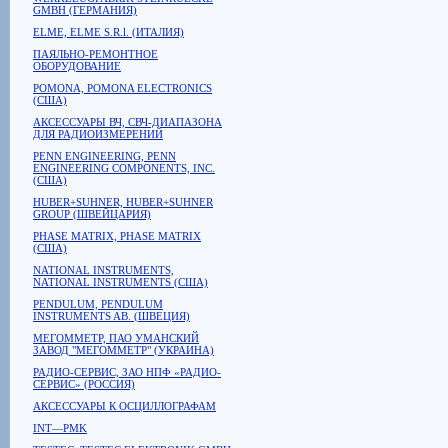
GMBH (ГЕРМАНИЯ)
ELME, ELME S.R.l. (ИТАЛИЯ)
ПАЯЛЬНО-РЕМОНТНОЕ
ОБОРУДОВАНИЕ
POMONA, POMONA ELECTRONICS
(США)
АКСЕССУАРЫ ВЧ, СВЧ-ДИАПАЗОНА
ДЛЯ РАДИОИЗМЕРЕНИЙ
PENN ENGINEERING, PENN
ENGINEERING COMPONENTS, INC.
(США)
HUBER+SUHNER, HUBER+SUHNER
GROUP (ШВЕЙЦАРИЯ)
PHASE MATRIX, PHASE MATRIX
(США)
NATIONAL INSTRUMENTS,
NATIONAL INSTRUMENTS (США)
PENDULUM, PENDULUM
INSTRUMENTS AB. (ШВЕЦИЯ)
МЕГОММЕТР, ПАО УМАНСКИЙ
ЗАВОД "МЕГОММЕТР" (УКРАИНА)
РАДИО-СЕРВИС, ЗАО НПФ «РАДИО-
СЕРВИС» (РОССИЯ)
АКСЕССУАРЫ К ОСЦИЛЛОГРАФАМ
INT—PMK