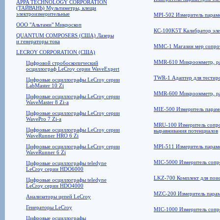
APPA TECHNOLOGY CORPORATION
(ТАЙВАНЬ) Мультиметры, клещи
электроизмерительные
MPI-502 Измеритель парам
ООО "Альтами" Микроскоп
КС-100K5T Калибратор эле
QUANTUM COMPOSERS (США) Лазеры
и генераторы тока
MMC-1 Магазин мер сопрот
LECROY CORPORATION (США)
MMR-610 Микроомметр, ра
Цифровой стробоскопический
осциллограф LeCroy серии WaveExpert
TWR-1 Адаптер для тестир
Цифровые осциллографы LeCroy серии
LabMaster 10 Zi
MMR-600 Микроомметр, ра
Цифровые осциллографы LeCroy серии
WaveMaster 8 Zi-a
MIE-500 Измеритель параме
Цифровые осциллографы LeCroy серии
WavePro 7 Zi-a
MRU-100 Измеритель сопрот
Цифровые осциллографы LeCroy серии
выравнивания потенциалов
WaveRunner HRO 6 Zi
Цифровые осциллографы LeCroy серии
MPI-511 Измеритель параме
WaveRunner 6 Zi
MIC-5000 Измеритель сопро
Цифровые осциллографы teledyne
LeCroy серии HDO6000
LKZ-700 Комплект для пои
Цифровые осциллографы teledyne
LeCroy серии HDO4000
MZC-200 Измеритель параме
Анализаторы цепей LeCroy
Генераторы LeCroy
MIC-1000 Измеритель сопро
Цифровые осциллографы