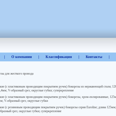
|
О компании
|
Классификация
|
Контакты
|
езы для жесткого провода
кие (с пластиковым проводящим покрытием ручек) бокорезы из нержавеющей стали; 120
0,4мм; V-образный срез; округлые губки; суперкрепление
кие (с пластиковым проводящим покрытием ручек) бокорезы, хром-полированные, 125мм
мм; V-образный срез; округлые губки
кие (с резиновым проводящим покрытием ручек) бокорезы серии Euroline; длина 125мм; 
образный срез; округлые губки; суперкрепление