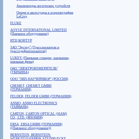
Анализаторы логических устройств
Опции и аксессуары к осциллографам
LeCroy
FLUKE
AOYUE INTERNATIONAL LIMITED
(Паяльное оборудование)
ИТЦ КОНТУР
ЗАО "Эрстед" (Трассоискатели и
трассодефектоискатели)
LUKEY (Паяльные станции, паяльники,
паяльные фены)
ОАО "ЭЛЕКТРОИЗМЕРИТЕЛЬ"
(УКРАИНА)
ООО "ЗИП-НАУЧПРИБОР" (РОССИЯ)
CHEMET, CHEMET GMBH
(ГЕРМАНИЯ)
FELDER, FELDER GMBH (ГЕРМАНИЯ)
ANMO, ANMO ELECTRONICS
(ТАЙВАНЬ)
CARTON, CARTON OPTICAL (SIAM)
CO., LTD. (ЯПОНИЯ)
ERSA, ERSA GMBH (ГЕРМАНИЯ)
((Паяльное оборудование))
BERNSTEIN, BERNSTEIN-
WERKZEUGFABRIK STEINRUECKE