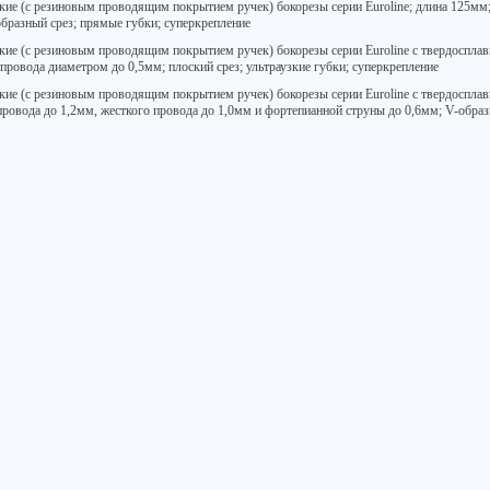
кие (с резиновым проводящим покрытием ручек) бокорезы серии Euroline; длина 125мм; 
образный срез; прямые губки; суперкрепление
кие (с резиновым проводящим покрытием ручек) бокорезы серии Euroline с твердоспла
 провода диаметром до 0,5мм; плоский срез; ультраузкие губки; суперкрепление
кие (с резиновым проводящим покрытием ручек) бокорезы серии Euroline с твердоспла
провода до 1,2мм, жесткого провода до 1,0мм и фортепианной струны до 0,6мм; V-образ