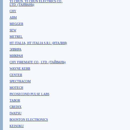
YI CHUN, YI CHUN ELECTRICS CO.,
LTD. (ТАЙВАНЬ)
CHY
ABM
MEGGER
SEW
METREL
HT ITALIA, HT ITALIA S.R.l. (ИТАЛИЯ)
ЭЛВИРА
МИКРАН
CHY FIREMATE CO., LTD. (ТАЙВАНЬ)
WAYNE KERR
CENTER
SPECTRACOM
MOTECH
PICOSECOND PULSE LABS
TABOR
CREDIX
IWATSU
BOONTON ELECTRONICS
KEISOKU