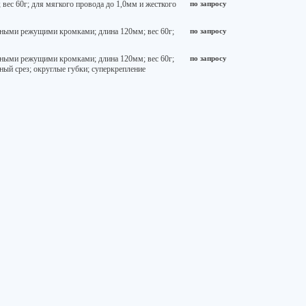
вес 60г; для мягкого провода до 1,0мм и жесткого
по запросу
вными режущими кромками; длина 120мм; вес 60г;
по запросу
вными режущими кромками; длина 120мм; вес 60г;
по запросу
ный срез; округлые губки; суперкрепление