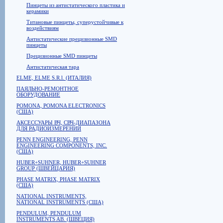
Пинцеты из антистатического пластика и
керамики
Титановые пинцеты, суперустойчивые к
воздействиям
Антистатические прецизионные SMD
пинцеты
Прецизионные SMD пинцеты
Антистатическая тара
ELME, ELME S.R.l. (ИТАЛИЯ)
ПАЯЛЬНО-РЕМОНТНОЕ
ОБОРУДОВАНИЕ
POMONA, POMONA ELECTRONICS
(США)
АКСЕССУАРЫ ВЧ, СВЧ-ДИАПАЗОНА
ДЛЯ РАДИОИЗМЕРЕНИЙ
PENN ENGINEERING, PENN
ENGINEERING COMPONENTS, INC.
(США)
HUBER+SUHNER, HUBER+SUHNER
GROUP (ШВЕЙЦАРИЯ)
PHASE MATRIX, PHASE MATRIX
(США)
NATIONAL INSTRUMENTS,
NATIONAL INSTRUMENTS (США)
PENDULUM, PENDULUM
INSTRUMENTS AB. (ШВЕЦИЯ)