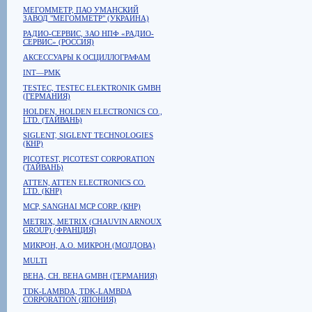
МЕГОММЕТР, ПАО УМАНСКИЙ
ЗАВОД "МЕГОММЕТР" (УКРАИНА)
РАДИО-СЕРВИС, ЗАО НПФ «РАДИО-
СЕРВИС» (РОССИЯ)
АКСЕССУАРЫ К ОСЦИЛЛОГРАФАМ
INT—PMK
TESTEC, TESTEC ELEKTRONIK GMBH
(ГЕРМАНИЯ)
HOLDEN, HOLDEN ELECTRONICS CO.,
LTD. (ТАЙВАНЬ)
SIGLENT, SIGLENT TECHNOLOGIES
(КНР)
PICOTEST, PICOTEST CORPORATION
(ТАЙВАНЬ)
ATTEN, ATTEN ELECTRONICS CO.
LTD. (КНР)
MCP, SANGHAI MCP CORP. (КНР)
METRIX, METRIX (CHAUVIN ARNOUX
GROUP) (ФРАНЦИЯ)
МИКРОН, А.О. МИКРОН (МОЛДОВА)
MULTI
BEHA, CH. BEHA GMBH (ГЕРМАНИЯ)
TDK-LAMBDA, TDK-LAMBDA
CORPORATION (ЯПОНИЯ)