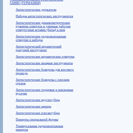
GMBH (ГЕРМАНИЯ)
Антистатические держатели
Наборы антистатических инструментов
Антистатические динамометрические
рукоятки отверток и длинные рабочие
отверточные вставки (биты) к ним
Антистатические радиомонтажные
отвертки и наборы
Антистатический керамический
режущий инструмент
Антистатические керамические отвертки
Антистатические мощные инструменты
Антистатические бокорезы для жесткого
провода
Антистатические бокорезы с плоским
срезом
Антистатические торцевые и наклонные
кусачки
Антистатические круглогубцы
Антистатические щипцы
Антистатические плоскогубцы
Пинцеты специальной формы
Универсальные радиомонтажные
пинцеты