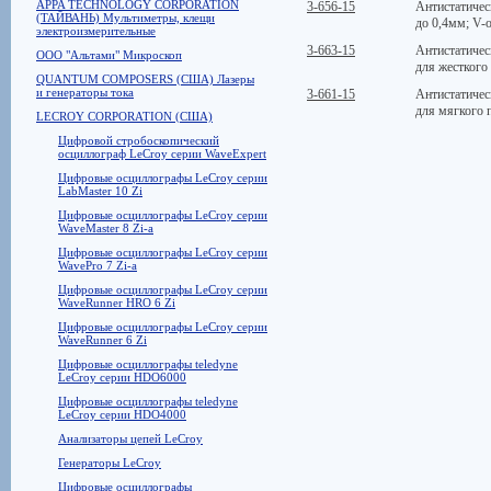
APPA TECHNOLOGY CORPORATION
3-656-15
Антистатичес
(ТАЙВАНЬ) Мультиметры, клещи
до 0,4мм; V-
электроизмерительные
3-663-15
Антистатичес
ООО "Альтами" Микроскоп
для жесткого
QUANTUM COMPOSERS (США) Лазеры
и генераторы тока
3-661-15
Антистатичес
для мягкого 
LECROY CORPORATION (США)
Цифровой стробоскопический
осциллограф LeCroy серии WaveExpert
Цифровые осциллографы LeCroy серии
LabMaster 10 Zi
Цифровые осциллографы LeCroy серии
WaveMaster 8 Zi-a
Цифровые осциллографы LeCroy серии
WavePro 7 Zi-a
Цифровые осциллографы LeCroy серии
WaveRunner HRO 6 Zi
Цифровые осциллографы LeCroy серии
WaveRunner 6 Zi
Цифровые осциллографы teledyne
LeCroy серии HDO6000
Цифровые осциллографы teledyne
LeCroy серии HDO4000
Анализаторы цепей LeCroy
Генераторы LeCroy
Цифровые осциллографы