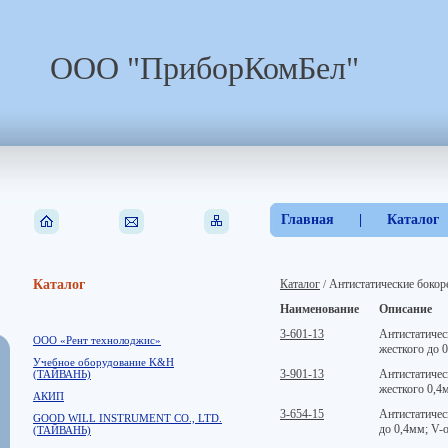
ООО "ПриборКомБел"
Главная
|
Каталог
Каталог
Каталог
Антистатические бокор
/
Наименование
Описание
3-601-13
Антистатичес
ООО «Рент технолоджис»
жесткого до 
Учебное оборудование K&H
3-901-13
Антистатичес
(ТАЙВАНЬ)
жесткого 0,4
АКИП
3-654-15
Антистатичес
GOOD WILL INSTRUMENT CO., LTD.
до 0,4мм; V-
(ТАЙВАНЬ)