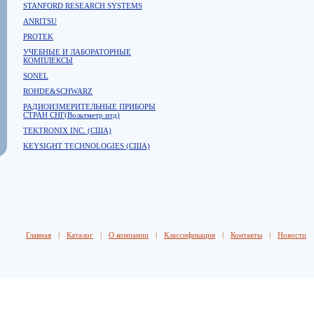
STANFORD RESEARCH SYSTEMS
ANRITSU
PROTEK
УЧЕБНЫЕ И ЛАБОРАТОРНЫЕ
КОМПЛЕКСЫ
SONEL
ROHDE&SCHWARZ
РАДИОИЗМЕРИТЕЛЬНЫЕ ПРИБОРЫ
СТРАН СНГ(Вольтметр итд)
TEKTRONIX INC. (США)
KEYSIGHT TECHNOLOGIES (США)
Главная
|
Каталог
|
О компании
|
Классификация
|
Контакты
|
Новости