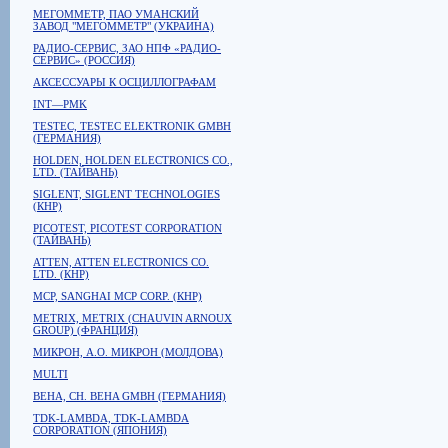
МЕГОММЕТР, ПАО УМАНСКИЙ
ЗАВОД "МЕГОММЕТР" (УКРАИНА)
РАДИО-СЕРВИС, ЗАО НПФ «РАДИО-
СЕРВИС» (РОССИЯ)
АКСЕССУАРЫ К ОСЦИЛЛОГРАФАМ
INT—PMK
TESTEC, TESTEC ELEKTRONIK GMBH
(ГЕРМАНИЯ)
HOLDEN, HOLDEN ELECTRONICS CO.,
LTD. (ТАЙВАНЬ)
SIGLENT, SIGLENT TECHNOLOGIES
(КНР)
PICOTEST, PICOTEST CORPORATION
(ТАЙВАНЬ)
ATTEN, ATTEN ELECTRONICS CO.
LTD. (КНР)
MCP, SANGHAI MCP CORP. (КНР)
METRIX, METRIX (CHAUVIN ARNOUX
GROUP) (ФРАНЦИЯ)
МИКРОН, А.О. МИКРОН (МОЛДОВА)
MULTI
BEHA, CH. BEHA GMBH (ГЕРМАНИЯ)
TDK-LAMBDA, TDK-LAMBDA
CORPORATION (ЯПОНИЯ)