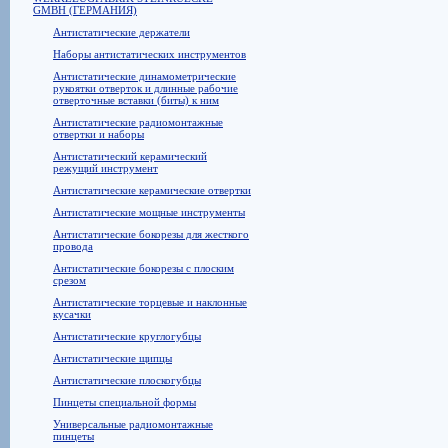
GMBH (ГЕРМАНИЯ)
Антистатические держатели
Наборы антистатических инструментов
Антистатические динамометрические
рукоятки отверток и длинные рабочие
отверточные вставки (биты) к ним
Антистатические радиомонтажные
отвертки и наборы
Антистатический керамический
режущий инструмент
Антистатические керамические отвертки
Антистатические мощные инструменты
Антистатические бокорезы для жесткого
провода
Антистатические бокорезы с плоским
срезом
Антистатические торцевые и наклонные
кусачки
Антистатические круглогубцы
Антистатические щипцы
Антистатические плоскогубцы
Пинцеты специальной формы
Универсальные радиомонтажные
пинцеты