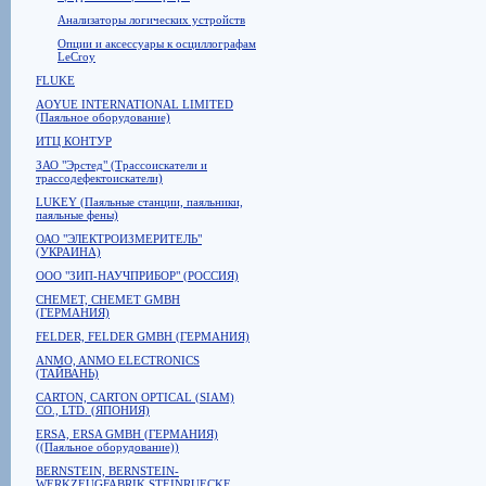
Анализаторы логических устройств
Опции и аксессуары к осциллографам
LeCroy
FLUKE
AOYUE INTERNATIONAL LIMITED
(Паяльное оборудование)
ИТЦ КОНТУР
ЗАО "Эрстед" (Трассоискатели и
трассодефектоискатели)
LUKEY (Паяльные станции, паяльники,
паяльные фены)
ОАО "ЭЛЕКТРОИЗМЕРИТЕЛЬ"
(УКРАИНА)
ООО "ЗИП-НАУЧПРИБОР" (РОССИЯ)
CHEMET, CHEMET GMBH
(ГЕРМАНИЯ)
FELDER, FELDER GMBH (ГЕРМАНИЯ)
ANMO, ANMO ELECTRONICS
(ТАЙВАНЬ)
CARTON, CARTON OPTICAL (SIAM)
CO., LTD. (ЯПОНИЯ)
ERSA, ERSA GMBH (ГЕРМАНИЯ)
((Паяльное оборудование))
BERNSTEIN, BERNSTEIN-
WERKZEUGFABRIK STEINRUECKE