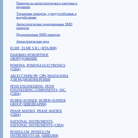
Пинцеты из антистатического пластика и
керамики
Титановые пинцеты, суперустойчивые к
воздействиям
Антистатические прецизионные SMD
пинцеты
Прецизионные SMD пинцеты
Антистатическая тара
ELME, ELME S.R.l. (ИТАЛИЯ)
ПАЯЛЬНО-РЕМОНТНОЕ
ОБОРУДОВАНИЕ
POMONA, POMONA ELECTRONICS
(США)
АКСЕССУАРЫ ВЧ, СВЧ-ДИАПАЗОНА
ДЛЯ РАДИОИЗМЕРЕНИЙ
PENN ENGINEERING, PENN
ENGINEERING COMPONENTS, INC.
(США)
HUBER+SUHNER, HUBER+SUHNER
GROUP (ШВЕЙЦАРИЯ)
PHASE MATRIX, PHASE MATRIX
(США)
NATIONAL INSTRUMENTS,
NATIONAL INSTRUMENTS (США)
PENDULUM, PENDULUM
INSTRUMENTS AB. (ШВЕЦИЯ)