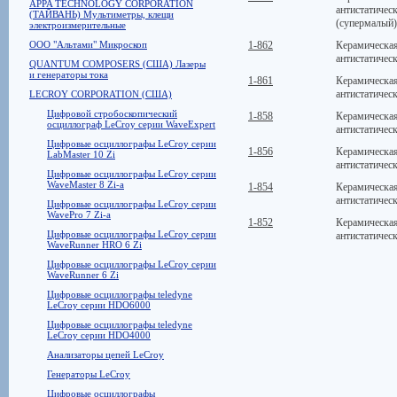
APPA TECHNOLOGY CORPORATION
антистатичес
(ТАЙВАНЬ) Мультиметры, клещи
(супермалый)
электроизмерительные
ООО "Альтами" Микроскоп
1-862
Керамическая
антистатичес
QUANTUM COMPOSERS (США) Лазеры
и генераторы тока
1-861
Керамическая
антистатичес
LECROY CORPORATION (США)
Цифровой стробоскопический
1-858
Керамическая
осциллограф LeCroy серии WaveExpert
антистатичес
Цифровые осциллографы LeCroy серии
1-856
Керамическая
LabMaster 10 Zi
антистатичес
Цифровые осциллографы LeCroy серии
WaveMaster 8 Zi-a
1-854
Керамическая
антистатичес
Цифровые осциллографы LeCroy серии
WavePro 7 Zi-a
1-852
Керамическая
Цифровые осциллографы LeCroy серии
антистатичес
WaveRunner HRO 6 Zi
Цифровые осциллографы LeCroy серии
WaveRunner 6 Zi
Цифровые осциллографы teledyne
LeCroy серии HDO6000
Цифровые осциллографы teledyne
LeCroy серии HDO4000
Анализаторы цепей LeCroy
Генераторы LeCroy
Цифровые осциллографы