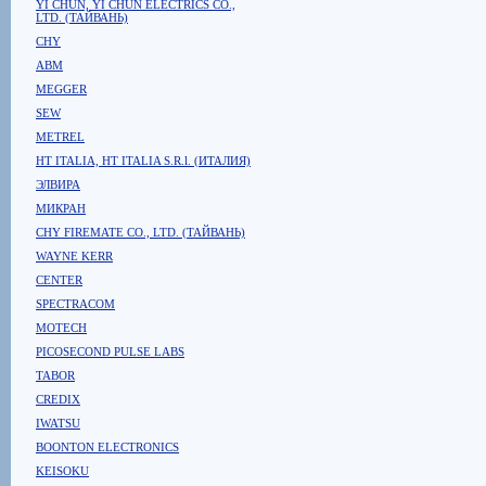
YI CHUN, YI CHUN ELECTRICS CO.,
LTD. (ТАЙВАНЬ)
CHY
ABM
MEGGER
SEW
METREL
HT ITALIA, HT ITALIA S.R.l. (ИТАЛИЯ)
ЭЛВИРА
МИКРАН
CHY FIREMATE CO., LTD. (ТАЙВАНЬ)
WAYNE KERR
CENTER
SPECTRACOM
MOTECH
PICOSECOND PULSE LABS
TABOR
CREDIX
IWATSU
BOONTON ELECTRONICS
KEISOKU