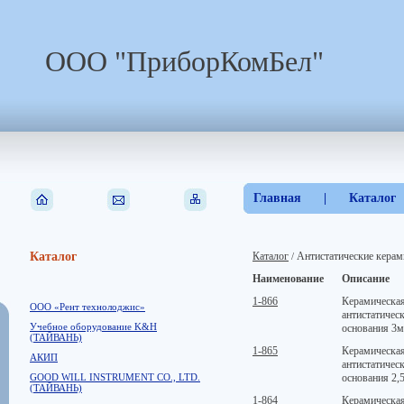
ООО "ПриборКомБел"
Главная
|
Каталог
Каталог
Каталог
Антистатические керам
/
Наименование
Описание
1-866
Керамическая
ООО «Рент технолоджис»
антистатическ
Учебное оборудование K&H
основания 3
(ТАЙВАНЬ)
1-865
Керамическая
АКИП
антистатичес
GOOD WILL INSTRUMENT CO., LTD.
основания 2,
(ТАЙВАНЬ)
1-864
Керамическая