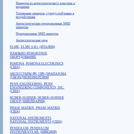
Пинцеты из антистатического пластика и
керамики
Титановые пинцеты, суперустойчивые к
воздействиям
Антистатические прецизионные SMD
пинцеты
Прецизионные SMD пинцеты
Антистатическая тара
ELME, ELME S.R.l. (ИТАЛИЯ)
ПАЯЛЬНО-РЕМОНТНОЕ
ОБОРУДОВАНИЕ
POMONA, POMONA ELECTRONICS
(США)
АКСЕССУАРЫ ВЧ, СВЧ-ДИАПАЗОНА
ДЛЯ РАДИОИЗМЕРЕНИЙ
PENN ENGINEERING, PENN
ENGINEERING COMPONENTS, INC.
(США)
HUBER+SUHNER, HUBER+SUHNER
GROUP (ШВЕЙЦАРИЯ)
PHASE MATRIX, PHASE MATRIX
(США)
NATIONAL INSTRUMENTS,
NATIONAL INSTRUMENTS (США)
PENDULUM, PENDULUM
INSTRUMENTS AB. (ШВЕЦИЯ)