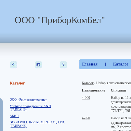
ООО "ПриборКомБел"
Главная
|
Каталог
Каталог
Каталог
Наборы антистатически
/
Наименование
Описание
4-960
Набор из 11 
ООО «Рент технолоджис»
двунаправленн
Учебное оборудование K&H
крестовидные
(ТАЙВАНЬ)
Т7L/Т8L, T9L
АКИП
4-920
Набор из 9 а
GOOD WILL INSTRUMENT CO., LTD.
двунаправленн
(ТАЙВАНЬ)
мм, 2 кресто