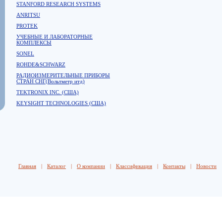
STANFORD RESEARCH SYSTEMS
ANRITSU
PROTEK
УЧЕБНЫЕ И ЛАБОРАТОРНЫЕ
КОМПЛЕКСЫ
SONEL
ROHDE&SCHWARZ
РАДИОИЗМЕРИТЕЛЬНЫЕ ПРИБОРЫ
СТРАН СНГ(Вольтметр итд)
TEKTRONIX INC. (США)
KEYSIGHT TECHNOLOGIES (США)
Главная
|
Каталог
|
О компании
|
Классификация
|
Контакты
|
Новости