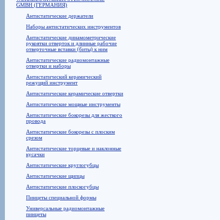
GMBH (ГЕРМАНИЯ)
Антистатические держатели
Наборы антистатических инструментов
Антистатические динамометрические
рукоятки отверток и длинные рабочие
отверточные вставки (биты) к ним
Антистатические радиомонтажные
отвертки и наборы
Антистатический керамический
режущий инструмент
Антистатические керамические отвертки
Антистатические мощные инструменты
Антистатические бокорезы для жесткого
провода
Антистатические бокорезы с плоским
срезом
Антистатические торцевые и наклонные
кусачки
Антистатические круглогубцы
Антистатические щипцы
Антистатические плоскогубцы
Пинцеты специальной формы
Универсальные радиомонтажные
пинцеты