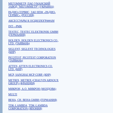
МЕГОММЕТР, ПАО УМАНСКИЙ
ЗАВОД "МЕГОММЕТР" (УКРАИНА)
РАДИО-СЕРВИС, ЗАО НПФ «РАДИО-
СЕРВИС» (РОССИЯ)
АКСЕССУАРЫ К ОСЦИЛЛОГРАФАМ
INT—PMK
TESTEC, TESTEC ELEKTRONIK GMBH
(ГЕРМАНИЯ)
HOLDEN, HOLDEN ELECTRONICS CO.,
LTD. (ТАЙВАНЬ)
SIGLENT, SIGLENT TECHNOLOGIES
(КНР)
PICOTEST, PICOTEST CORPORATION
(ТАЙВАНЬ)
ATTEN, ATTEN ELECTRONICS CO.
LTD. (КНР)
MCP, SANGHAI MCP CORP. (КНР)
METRIX, METRIX (CHAUVIN ARNOUX
GROUP) (ФРАНЦИЯ)
МИКРОН, А.О. МИКРОН (МОЛДОВА)
MULTI
BEHA, CH. BEHA GMBH (ГЕРМАНИЯ)
TDK-LAMBDA, TDK-LAMBDA
CORPORATION (ЯПОНИЯ)