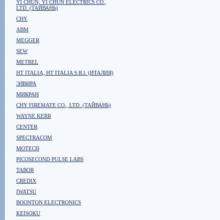
YI CHUN, YI CHUN ELECTRICS CO.,
LTD. (ТАЙВАНЬ)
CHY
ABM
MEGGER
SEW
METREL
HT ITALIA, HT ITALIA S.R.l. (ИТАЛИЯ)
ЭЛВИРА
МИКРАН
CHY FIREMATE CO., LTD. (ТАЙВАНЬ)
WAYNE KERR
CENTER
SPECTRACOM
MOTECH
PICOSECOND PULSE LABS
TABOR
CREDIX
IWATSU
BOONTON ELECTRONICS
KEISOKU