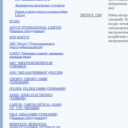
центральным 
Анализаторы логических устройств
мм)
Опции и аксессуары к осциллографам
LeCroy
TRENDY 2280
Набор инстру
стильный). П
FLUKE
входит легки
AOYUE INTERNATIONAL LIMITED
электропрово
(Паяльное оборудование)
инструментов
воздействия 
ИТЦ КОНТУР
инструментам
ЗАО "Эрстед" (Трассоискатели и
трассодефектоискатели)
LUKEY (Паяльные станции, паяльники,
паяльные фены)
ОАО "ЭЛЕКТРОИЗМЕРИТЕЛЬ"
(УКРАИНА)
ООО "ЗИП-НАУЧПРИБОР" (РОССИЯ)
CHEMET, CHEMET GMBH
(ГЕРМАНИЯ)
FELDER, FELDER GMBH (ГЕРМАНИЯ)
ANMO, ANMO ELECTRONICS
(ТАЙВАНЬ)
CARTON, CARTON OPTICAL (SIAM)
CO., LTD. (ЯПОНИЯ)
ERSA, ERSA GMBH (ГЕРМАНИЯ)
((Паяльное оборудование))
BERNSTEIN, BERNSTEIN-
WERKZEUGFABRIK STEINRUECKE