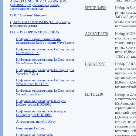
Т8L, T9L/T1
APPA TECHNOLOGY CORPORATION
(ТАЙВАНЬ) Мультиметры, клещи
SETUP 3-650
Набор из 5 и
электроизмерительные
ручек: кусач
ООО "Альтами" Микроскоп
3-633-13, ко
антистатичес
QUANTUM COMPOSERS (США) Лазеры
и генераторы тока
вертикальном
LECROY CORPORATION (США)
ACCENT 2270
Набор ACCENT
в антистатиче
Цифровой стробоскопический
осциллограф LeCroy серии WaveExpert
узкие щипцы 
ручек; хромв
Цифровые осциллографы LeCroy серии
шлиц (0,8мм 
LabMaster 10 Zi
T7(M2.5); ки
Цифровые осциллографы LeCroy серии
WaveMaster 8 Zi-a
CARAT 2250
Набор CARAT:
антистатичес
Цифровые осциллографы LeCroy серии
щипцы 3-683-
WavePro 7 Zi-a
хромванадиев
Цифровые осциллографы LeCroy серии
(0,8мм и 1,5
WaveRunner HRO 6 Zi
кислотоустой
Цифровые осциллографы LeCroy серии
WaveRunner 6 Zi
ELITE 2230
Набор из 20 
антистатичес
Цифровые осциллографы teledyne
ESD-покрытие
LeCroy серии HDO6000
серповидный 
Цифровые осциллографы teledyne
широкий окру
LeCroy серии HDO4000
(1,6 мм) 5-06
Анализаторы цепей LeCroy
(торцевые, у
губками 3-68
Генераторы LeCroy
вставки к ней
Цифровые осциллографы
крестовидные