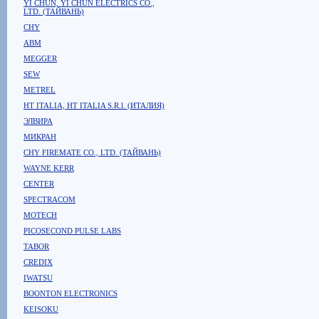
YI CHUN, YI CHUN ELECTRICS CO.,
LTD. (ТАЙВАНЬ)
CHY
ABM
MEGGER
SEW
METREL
HT ITALIA, HT ITALIA S.R.l. (ИТАЛИЯ)
ЭЛВИРА
МИКРАН
CHY FIREMATE CO., LTD. (ТАЙВАНЬ)
WAYNE KERR
CENTER
SPECTRACOM
MOTECH
PICOSECOND PULSE LABS
TABOR
CREDIX
IWATSU
BOONTON ELECTRONICS
KEISOKU