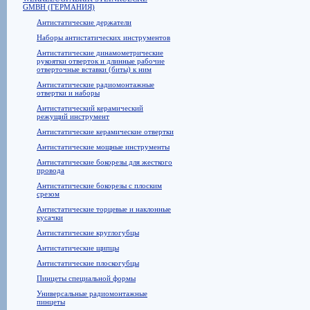
GMBH (ГЕРМАНИЯ)
Антистатические держатели
Наборы антистатических инструментов
Антистатические динамометрические
рукоятки отверток и длинные рабочие
отверточные вставки (биты) к ним
Антистатические радиомонтажные
отвертки и наборы
Антистатический керамический
режущий инструмент
Антистатические керамические отвертки
Антистатические мощные инструменты
Антистатические бокорезы для жесткого
провода
Антистатические бокорезы с плоским
срезом
Антистатические торцевые и наклонные
кусачки
Антистатические круглогубцы
Антистатические щипцы
Антистатические плоскогубцы
Пинцеты специальной формы
Универсальные радиомонтажные
пинцеты