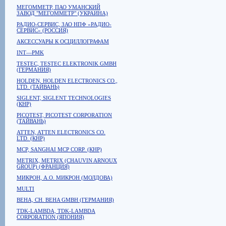
МЕГОММЕТР, ПАО УМАНСКИЙ
ЗАВОД "МЕГОММЕТР" (УКРАИНА)
РАДИО-СЕРВИС, ЗАО НПФ «РАДИО-
СЕРВИС» (РОССИЯ)
АКСЕССУАРЫ К ОСЦИЛЛОГРАФАМ
INT—PMK
TESTEC, TESTEC ELEKTRONIK GMBH
(ГЕРМАНИЯ)
HOLDEN, HOLDEN ELECTRONICS CO.,
LTD. (ТАЙВАНЬ)
SIGLENT, SIGLENT TECHNOLOGIES
(КНР)
PICOTEST, PICOTEST CORPORATION
(ТАЙВАНЬ)
ATTEN, ATTEN ELECTRONICS CO.
LTD. (КНР)
MCP, SANGHAI MCP CORP. (КНР)
METRIX, METRIX (CHAUVIN ARNOUX
GROUP) (ФРАНЦИЯ)
МИКРОН, А.О. МИКРОН (МОЛДОВА)
MULTI
BEHA, CH. BEHA GMBH (ГЕРМАНИЯ)
TDK-LAMBDA, TDK-LAMBDA
CORPORATION (ЯПОНИЯ)