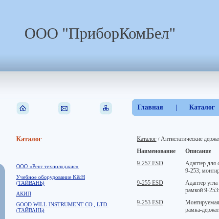
ООО "ПриборКомБел"
Главная
|
Каталог
Каталог
Каталог
Антистатические держа
/
Наименование
Описание
9-257 ESD
Адаптер для 
ООО «Рент технолоджис»
9-253; монти
Учебное оборудование K&H
9-255 ESD
Адаптер угла
(ТАЙВАНЬ)
рамкой 9-253:
АКИП
9-253 ESD
Монтируемая 
GOOD WILL INSTRUMENT CO., LTD.
рамка-держат
(ТАЙВАНЬ)