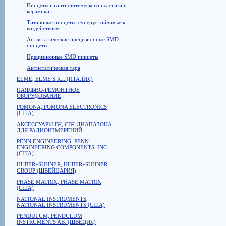
Пинцеты из антистатического пластика и
керамики
Титановые пинцеты, суперустойчивые к
воздействиям
Антистатические прецизионные SMD
пинцеты
Прецизионные SMD пинцеты
Антистатическая тара
ELME, ELME S.R.l. (ИТАЛИЯ)
ПАЯЛЬНО-РЕМОНТНОЕ
ОБОРУДОВАНИЕ
POMONA, POMONA ELECTRONICS
(США)
АКСЕССУАРЫ ВЧ, СВЧ-ДИАПАЗОНА
ДЛЯ РАДИОИЗМЕРЕНИЙ
PENN ENGINEERING, PENN
ENGINEERING COMPONENTS, INC.
(США)
HUBER+SUHNER, HUBER+SUHNER
GROUP (ШВЕЙЦАРИЯ)
PHASE MATRIX, PHASE MATRIX
(США)
NATIONAL INSTRUMENTS,
NATIONAL INSTRUMENTS (США)
PENDULUM, PENDULUM
INSTRUMENTS AB. (ШВЕЦИЯ)