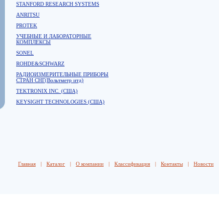
STANFORD RESEARCH SYSTEMS
ANRITSU
PROTEK
УЧЕБНЫЕ И ЛАБОРАТОРНЫЕ
КОМПЛЕКСЫ
SONEL
ROHDE&SCHWARZ
РАДИОИЗМЕРИТЕЛЬНЫЕ ПРИБОРЫ
СТРАН СНГ(Вольтметр итд)
TEKTRONIX INC. (США)
KEYSIGHT TECHNOLOGIES (США)
Главная
|
Каталог
|
О компании
|
Классификация
|
Контакты
|
Новости