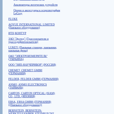
Анализаторы логических устройств
Опции и аксессуары к осциллографам
LeCroy
FLUKE
AOYUE INTERNATIONAL LIMITED
(Паяльное оборудование)
ИТЦ КОНТУР
ЗАО "Эрстед" (Трассоискатели и
трассодефектоискатели)
LUKEY (Паяльные станции, паяльники,
паяльные фены)
ОАО "ЭЛЕКТРОИЗМЕРИТЕЛЬ"
(УКРАИНА)
ООО "ЗИП-НАУЧПРИБОР" (РОССИЯ)
CHEMET, CHEMET GMBH
(ГЕРМАНИЯ)
FELDER, FELDER GMBH (ГЕРМАНИЯ)
ANMO, ANMO ELECTRONICS
(ТАЙВАНЬ)
CARTON, CARTON OPTICAL (SIAM)
CO., LTD. (ЯПОНИЯ)
ERSA, ERSA GMBH (ГЕРМАНИЯ)
((Паяльное оборудование))
BERNSTEIN, BERNSTEIN-
WERKZEUGFABRIK STEINRUECKE