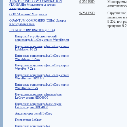
APPA TECHNOLOGY CORPORATION
9-252 ESD
Монтируемые 
(ТАЙВАНЬ) Мультиметры, клещи
антистатичес
электроизмерительные
9-251 ESD
Струбцинное 
ООО "Альтами" Микроскоп
шарниром и в
QUANTUM COMPOSERS (США) Лазеры
9-252, или р
и генераторы тока
вращения 9-25
LECROY CORPORATION (США)
Цифровой стробоскопический
осциллограф LeCroy серии WaveExpert
Цифровые осциллографы LeCroy серии
LabMaster 10 Zi
Цифровые осциллографы LeCroy серии
WaveMaster 8 Zi-a
Цифровые осциллографы LeCroy серии
WavePro 7 Zi-a
Цифровые осциллографы LeCroy серии
WaveRunner HRO 6 Zi
Цифровые осциллографы LeCroy серии
WaveRunner 6 Zi
Цифровые осциллографы teledyne
LeCroy серии HDO6000
Цифровые осциллографы teledyne
LeCroy серии HDO4000
Анализаторы цепей LeCroy
Генераторы LeCroy
Цифровые осциллографы