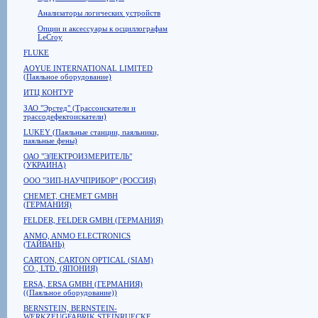
Анализаторы логических устройств
Опции и аксессуары к осциллографам
LeCroy
FLUKE
AOYUE INTERNATIONAL LIMITED
(Паяльное оборудование)
ИТЦ КОНТУР
ЗАО "Эрстед" (Трассоискатели и
трассодефектоискатели)
LUKEY (Паяльные станции, паяльники,
паяльные фены)
ОАО "ЭЛЕКТРОИЗМЕРИТЕЛЬ"
(УКРАИНА)
ООО "ЗИП-НАУЧПРИБОР" (РОССИЯ)
CHEMET, CHEMET GMBH
(ГЕРМАНИЯ)
FELDER, FELDER GMBH (ГЕРМАНИЯ)
ANMO, ANMO ELECTRONICS
(ТАЙВАНЬ)
CARTON, CARTON OPTICAL (SIAM)
CO., LTD. (ЯПОНИЯ)
ERSA, ERSA GMBH (ГЕРМАНИЯ)
((Паяльное оборудование))
BERNSTEIN, BERNSTEIN-
WERKZEUGFABRIK STEINRUECKE