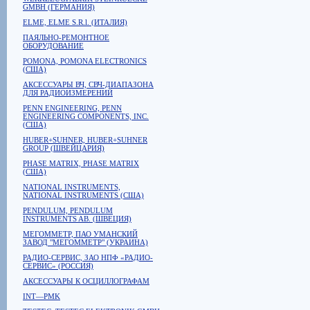
GMBH (ГЕРМАНИЯ)
ELME, ELME S.R.l. (ИТАЛИЯ)
ПАЯЛЬНО-РЕМОНТНОЕ
ОБОРУДОВАНИЕ
POMONA, POMONA ELECTRONICS
(США)
АКСЕССУАРЫ ВЧ, СВЧ-ДИАПАЗОНА
ДЛЯ РАДИОИЗМЕРЕНИЙ
PENN ENGINEERING, PENN
ENGINEERING COMPONENTS, INC.
(США)
HUBER+SUHNER, HUBER+SUHNER
GROUP (ШВЕЙЦАРИЯ)
PHASE MATRIX, PHASE MATRIX
(США)
NATIONAL INSTRUMENTS,
NATIONAL INSTRUMENTS (США)
PENDULUM, PENDULUM
INSTRUMENTS AB. (ШВЕЦИЯ)
МЕГОММЕТР, ПАО УМАНСКИЙ
ЗАВОД "МЕГОММЕТР" (УКРАИНА)
РАДИО-СЕРВИС, ЗАО НПФ «РАДИО-
СЕРВИС» (РОССИЯ)
АКСЕССУАРЫ К ОСЦИЛЛОГРАФАМ
INT—PMK