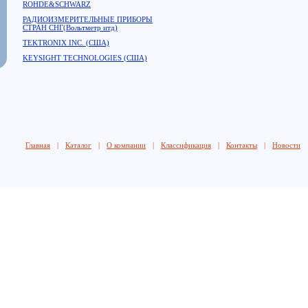
ROHDE&SCHWARZ
РАДИОИЗМЕРИТЕЛЬНЫЕ ПРИБОРЫ
СТРАН СНГ(Вольтметр итд)
TEKTRONIX INC. (США)
KEYSIGHT TECHNOLOGIES (США)
Главная
|
Каталог
|
О компании
|
Классификация
|
Контакты
|
Новости