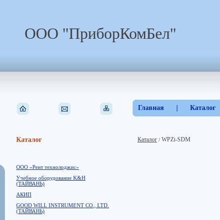
ООО "ПриборКомБел"
Главная
|
Каталог
Каталог
Каталог
WPZi-SDM
/
ООО «Рент технолоджис»
Учебное оборудование K&H
(ТАЙВАНЬ)
АКИП
GOOD WILL INSTRUMENT CO., LTD.
(ТАЙВАНЬ)