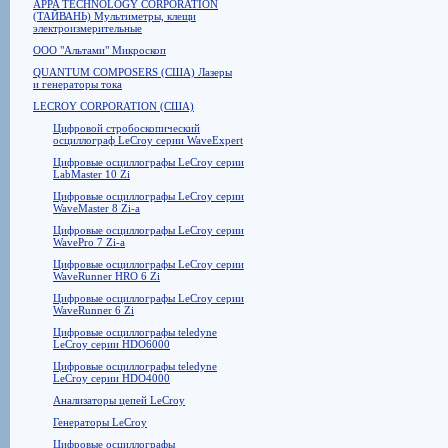
APPA TECHNOLOGY CORPORATION
(ТАЙВАНЬ) Мультиметры, клещи
электроизмерительные
ООО "Альтами" Микроскоп
QUANTUM COMPOSERS (США) Лазеры
и генераторы тока
LECROY CORPORATION (США)
Цифровой стробоскопический
осциллограф LeCroy серии WaveExpert
Цифровые осциллографы LeCroy серии
LabMaster 10 Zi
Цифровые осциллографы LeCroy серии
WaveMaster 8 Zi-a
Цифровые осциллографы LeCroy серии
WavePro 7 Zi-a
Цифровые осциллографы LeCroy серии
WaveRunner HRO 6 Zi
Цифровые осциллографы LeCroy серии
WaveRunner 6 Zi
Цифровые осциллографы teledyne
LeCroy серии HDO6000
Цифровые осциллографы teledyne
LeCroy серии HDO4000
Анализаторы цепей LeCroy
Генераторы LeCroy
Цифровые осциллографы