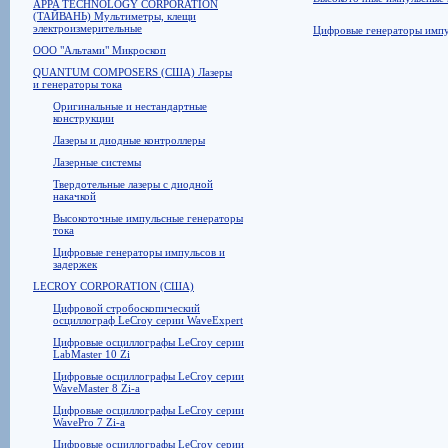
APPA TECHNOLOGY CORPORATION
(ТАЙВАНЬ) Мультиметры, клещи
электроизмерительные
Цифровые генераторы импу
ООО "Альтами" Микроскоп
QUANTUM COMPOSERS (США) Лазеры
и генераторы тока
Оригинальные и нестандартные
конструкции
Лазеры и диодные контроллеры
Лазерные системы
Твердотельные лазеры с диодной
накачкой
Высокоточные импульсные генераторы
тока
Цифровые генераторы импульсов и
задержек
LECROY CORPORATION (США)
Цифровой стробоскопический
осциллограф LeCroy серии WaveExpert
Цифровые осциллографы LeCroy серии
LabMaster 10 Zi
Цифровые осциллографы LeCroy серии
WaveMaster 8 Zi-a
Цифровые осциллографы LeCroy серии
WavePro 7 Zi-a
Цифровые осциллографы LeCroy серии