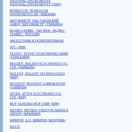
NATIONAL INSTRUMENTS,
NATIONAL INSTRUMENTS (США)
PENDULUM, PENDULUM
INSTRUMENTS AB. (ШВЕЦИЯ)
МЕГОММЕТР, ПАО УМАНСКИЙ
ЗАВОД "МЕГОММЕТР" (УКРАИНА)
РАДИО-СЕРВИС, ЗАО НПФ «РАДИО-
СЕРВИС» (РОССИЯ)
АКСЕССУАРЫ К ОСЦИЛЛОГРАФАМ
INT—PMK
TESTEC, TESTEC ELEKTRONIK GMBH
(ГЕРМАНИЯ)
HOLDEN, HOLDEN ELECTRONICS CO.,
LTD. (ТАЙВАНЬ)
SIGLENT, SIGLENT TECHNOLOGIES
(КНР)
PICOTEST, PICOTEST CORPORATION
(ТАЙВАНЬ)
ATTEN, ATTEN ELECTRONICS CO.
LTD. (КНР)
MCP, SANGHAI MCP CORP. (КНР)
METRIX, METRIX (CHAUVIN ARNOUX
GROUP) (ФРАНЦИЯ)
МИКРОН, А.О. МИКРОН (МОЛДОВА)
MULTI