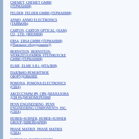
CHEMET, CHEMET GMBH
(ГЕРМАНИЯ)
FELDER, FELDER GMBH (ГЕРМАНИЯ)
ANMO, ANMO ELECTRONICS
(ТАЙВАНЬ)
CARTON, CARTON OPTICAL (SIAM)
CO., LTD. (ЯПОНИЯ)
ERSA, ERSA GMBH (ГЕРМАНИЯ)
((Паяльное оборудование))
BERNSTEIN, BERNSTEIN-
WERKZEUGFABRIK STEINRUECKE
GMBH (ГЕРМАНИЯ)
ELME, ELME S.R.l. (ИТАЛИЯ)
ПАЯЛЬНО-РЕМОНТНОЕ
ОБОРУДОВАНИЕ
POMONA, POMONA ELECTRONICS
(США)
АКСЕССУАРЫ ВЧ, СВЧ-ДИАПАЗОНА
ДЛЯ РАДИОИЗМЕРЕНИЙ
PENN ENGINEERING, PENN
ENGINEERING COMPONENTS, INC.
(США)
HUBER+SUHNER, HUBER+SUHNER
GROUP (ШВЕЙЦАРИЯ)
PHASE MATRIX, PHASE MATRIX
(США)