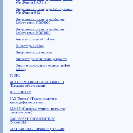
WaveRunner HRO 6 Zi
Цифровые осциллографы LeCroy серии
WaveRunner 6 Zi
Цифровые осциллографы teledyne
LeCroy серии HDO6000
Цифровые осциллографы teledyne
LeCroy серии HDO4000
Анализаторы цепей LeCroy
Генераторы LeCroy
Цифровые осциллографы
Анализаторы логических устройств
Опции и аксессуары к осциллографам
LeCroy
FLUKE
AOYUE INTERNATIONAL LIMITED
(Паяльное оборудование)
ИТЦ КОНТУР
ЗАО "Эрстед" (Трассоискатели и
трассодефектоискатели)
LUKEY (Паяльные станции, паяльники,
паяльные фены)
ОАО "ЭЛЕКТРОИЗМЕРИТЕЛЬ"
(УКРАИНА)
ООО "ЗИП-НАУЧПРИБОР" (РОССИЯ)