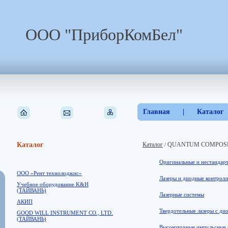
ООО "ПриборКомБел"
Главная
|
Каталог
Каталог
Каталог
QUANTUM COMPOSERS 
/
Оригинальные и нестандар
ООО «Рент технолоджис»
Лазеры и диодные контрол
Учебное оборудование K&H
(ТАЙВАНЬ)
Лазерные системы
АКИП
Твердотельные лазеры с ди
GOOD WILL INSTRUMENT CO., LTD.
(ТАЙВАНЬ)
Высокоточные импульсные 